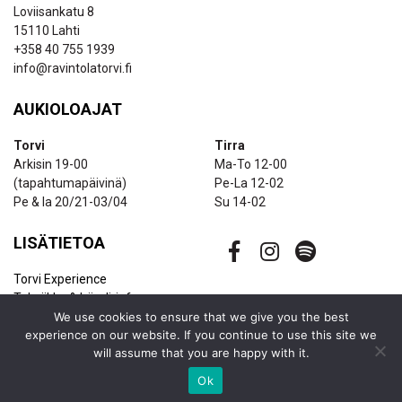
Loviisankatu 8
15110 Lahti
+358 40 755 1939
info@ravintolatorvi.fi
AUKIOLOAJAT
Torvi
Tirra
Arkisin 19-00
Ma-To 12-00
(tapahtumapäivinä)
Pe-La 12-02
Pe & la 20/21-03/04
Su 14-02
LISÄTIETOA
Torvi Experience
Tekniikka & bändi-info
Ravintolapalvelut
We use cookies to ensure that we give you the best
experience on our website. If you continue to use this site we
Uutiskirje
will assume that you are happy with it.
Yhteystiedot
Ok