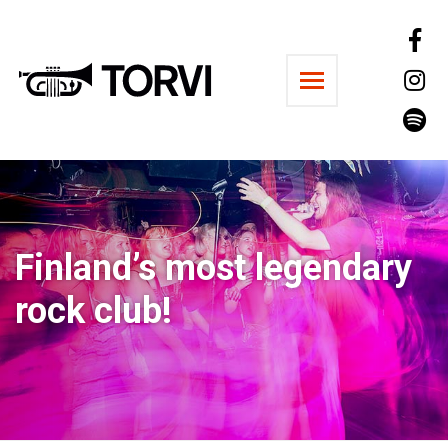
Ravintola Torvi
Finland’s most legendary
rock club!