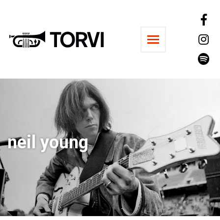
Ravintola Torvi
neil young