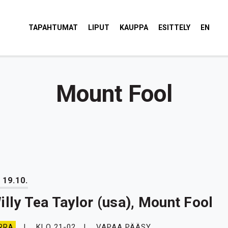
tola Torvi
TAPAHTUMAT
LIPUT
KAUPPA
ESITTELY
EN
Mount Fool
 19.10.
illy Tea Taylor (usa), Mount Fool
KLO 21-02
VAPAA PÄÄSY
RRA