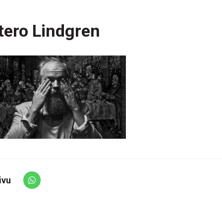
tero Lindgren
ivu
Share via Whatsapp