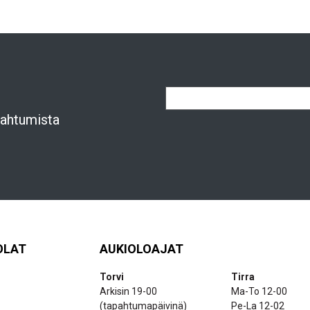
apahtumista
OLAT
AUKIOLOAJAT
Torvi
Tirra
Arkisin 19-00
Ma-To 12-00
(tapahtumapäivinä)
Pe-La 12-02