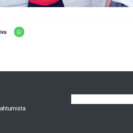
ivu
Share via Whatsapp
apahtumista