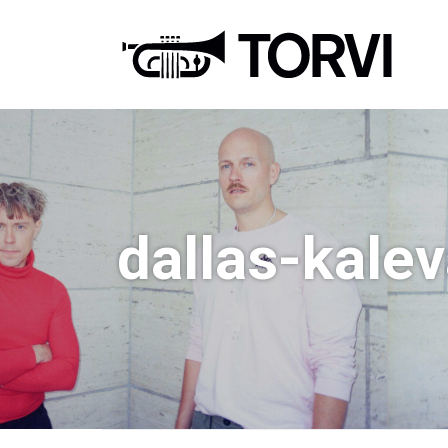
Ravin
dallas-kalev