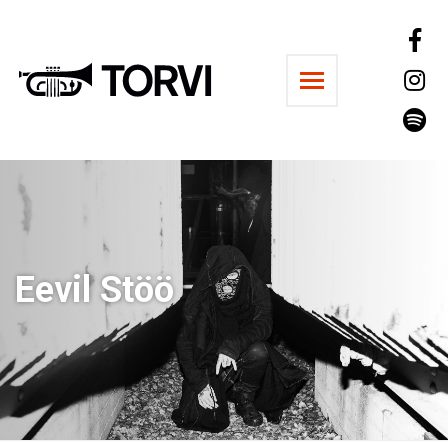
Ravintola Torvi
Eevil Stöö