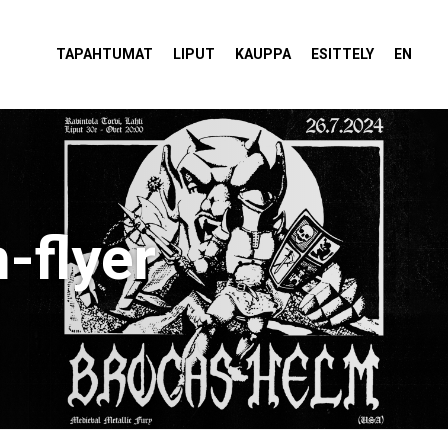
tola Torvi
TAPAHTUMAT
LIPUT
KAUPPA
ESITTELY
EN
-flyer