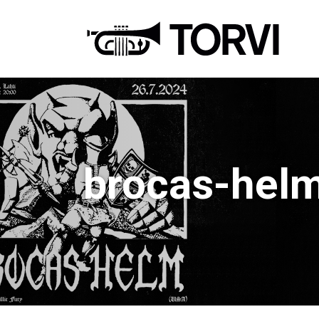
Ravin
brocas-helm