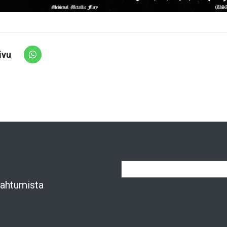
ivu
Share via Whatsapp
apahtumista