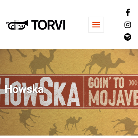
Ravintola Torvi
Howska