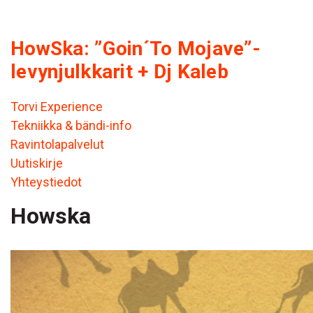
HowSka: ”Goin´To Mojave”-
levynjulkkarit + Dj Kaleb
Torvi Experience
Tekniikka & bändi-info
Ravintolapalvelut
Uutiskirje
Yhteystiedot
Howska