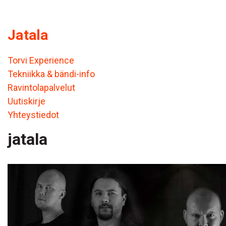
Jatala
Torvi Experience
Tekniikka & bändi-info
Ravintolapalvelut
Uutiskirje
Yhteystiedot
jatala