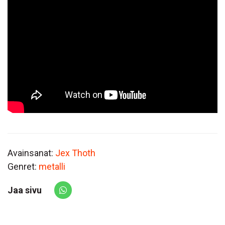
Avainsanat:
Jex Thoth
Genret:
metalli
Jaa sivu
Share via Whatsapp