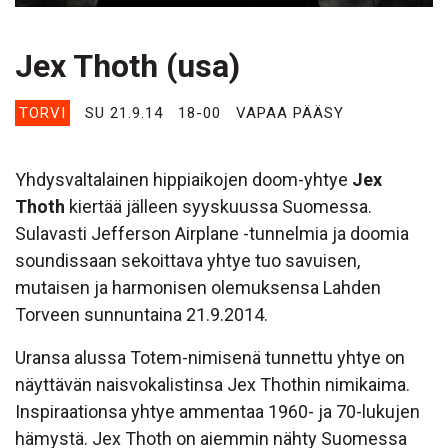
Jex Thoth (usa)
TORVI
SU 21.9.14
18-00
VAPAA PÄÄSY
Yhdysvaltalainen hippiaikojen doom-yhtye
Jex
Thoth
kiertää jälleen syyskuussa Suomessa.
Sulavasti Jefferson Airplane -tunnelmia ja doomia
soundissaan sekoittava yhtye tuo savuisen,
mutaisen ja harmonisen olemuksensa Lahden
Torveen sunnuntaina 21.9.2014.
Uransa alussa Totem-nimisenä tunnettu yhtye on
näyttävän naisvokalistinsa Jex Thothin nimikaima.
Inspiraationsa yhtye ammentaa 1960- ja 70-lukujen
hämystä. Jex Thoth on aiemmin nähty Suomessa