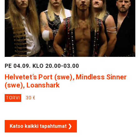
PE 04.09. KLO 20.00-03.00
Helvetet’s Port (swe), Mindless Sinner
(swe), Loanshark
TORVI
30 €
Katso kaikki tapahtumat ❯