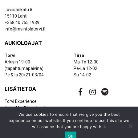
Loviisankatu 8
15110 Lahti
+358 40 755 1939
info@ravintolatorvi.fi
AUKIOLOAJAT
Torvi
Tirra
Arkisin 19-00
Ma-To 12-00
(tapahtumapäivinä)
Pe-La 12-02
Pe & la 20/21-03/04
Su 14-02
LISÄTIETOA
Torvi Experience
Tekniikka & bändi-info
Ravintolapalvelut
We use cookies to ensure that we give you the best
experience on our website. If you continue to use this site we
Uutiskirje
will assume that you are happy with it.
Yhteystiedot
Ok