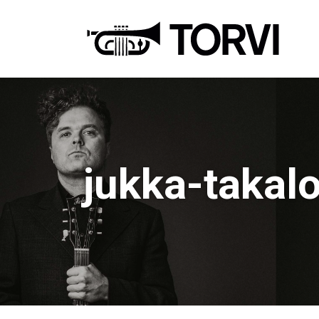
Ravin
jukka-takal