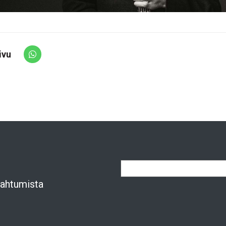
ivu
Share via Whatsapp
apahtumista