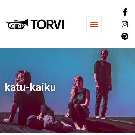
Ravintola Torvi
katu-kaiku