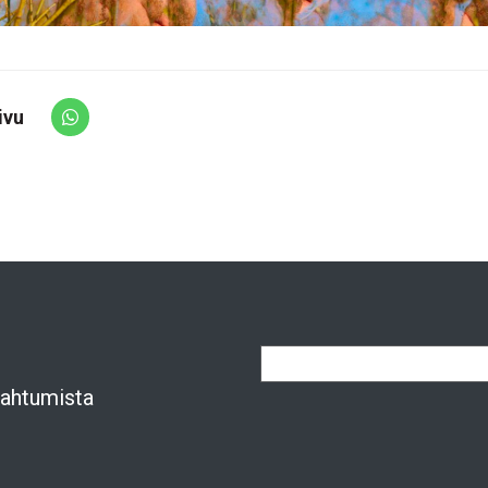
ivu
Share via Whatsapp
apahtumista