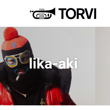
Ravin
lika-aki