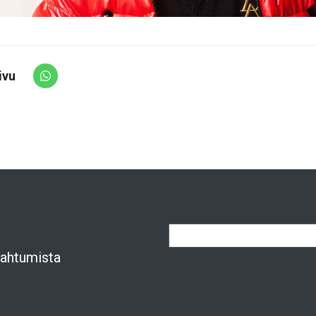
ivu
Share via Whatsapp
apahtumista