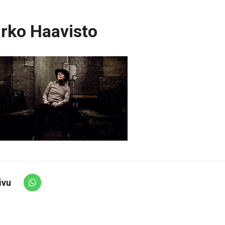
rko Haavisto
ivu
Share via Whatsapp