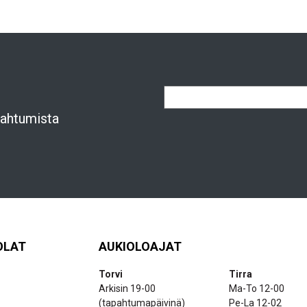
apahtumista
OLAT
AUKIOLOAJAT
Torvi
Tirra
Arkisin 19-00
Ma-To 12-00
(tapahtumapäivinä)
Pe-La 12-02