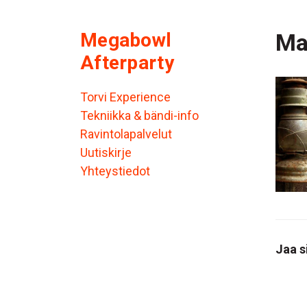
Megabowl
Ma
Afterparty
Torvi Experience
Tekniikka & bändi-info
Ravintolapalvelut
Uutiskirje
Yhteystiedot
Jaa s