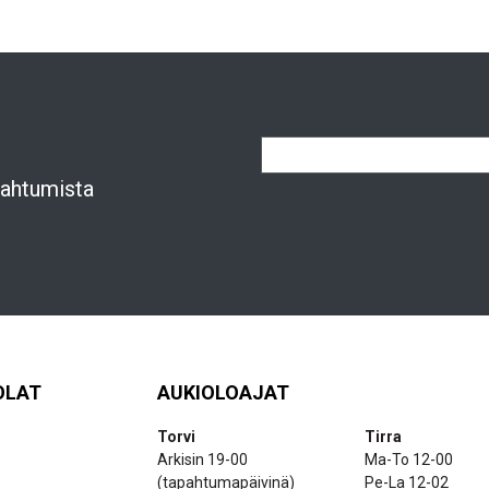
apahtumista
OLAT
AUKIOLOAJAT
Torvi
Tirra
Arkisin 19-00
Ma-To 12-00
(tapahtumapäivinä)
Pe-La 12-02