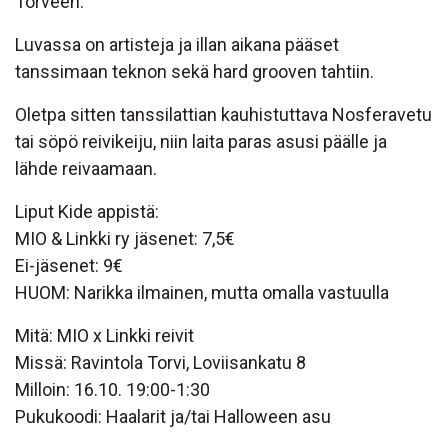
Torveen.
Luvassa on artisteja ja illan aikana pääset
tanssimaan teknon sekä hard grooven tahtiin.
Oletpa sitten tanssilattian kauhistuttava Nosferavetu
tai söpö reivikeiju, niin laita paras asusi päälle ja
lähde reivaamaan.
Liput Kide appistä:
MIO & Linkki ry jäsenet: 7,5€
Ei-jäsenet: 9€
HUOM: Narikka ilmainen, mutta omalla vastuulla
Mitä: MIO x Linkki reivit
Missä: Ravintola Torvi, Loviisankatu 8
Milloin: 16.10. 19:00-1:30
Pukukoodi: Haalarit ja/tai Halloween asu