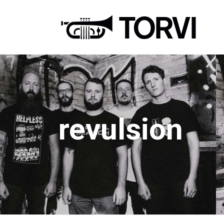
Ravin
revulsion