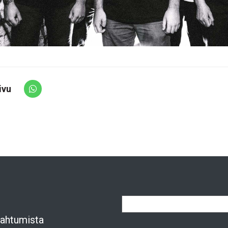
ivu
Share via Whatsapp
apahtumista