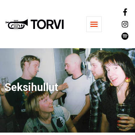
Ravintola Torvi
Seksihullut