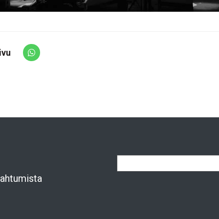
ivu
Share via Whatsapp
apahtumista