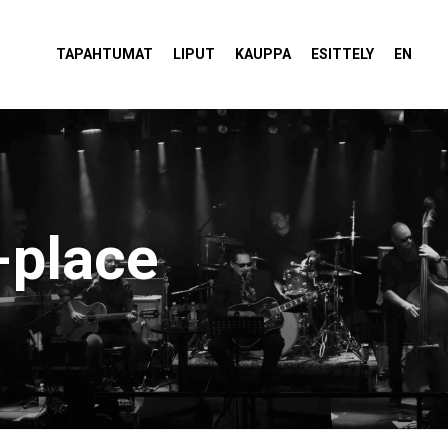
tola Torvi
TAPAHTUMAT
LIPUT
KAUPPA
ESITTELY
EN
-place