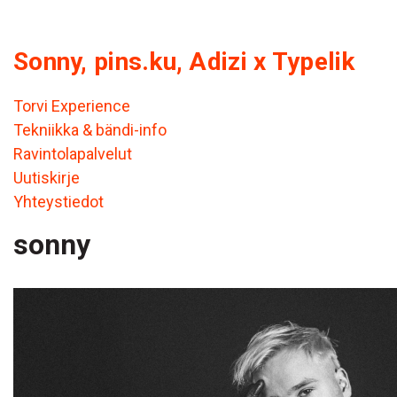
Sonny, pins.ku, Adizi x Typelik
Torvi Experience
Tekniikka & bändi-info
Ravintolapalvelut
Uutiskirje
Yhteystiedot
sonny