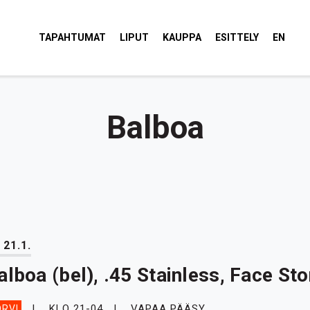
tola Torvi
TAPAHTUMAT
LIPUT
KAUPPA
ESITTELY
EN
Balboa
 21.1.
alboa (bel), .45 Stainless, Face S
KLO 21-04
VAPAA PÄÄSY
RVI