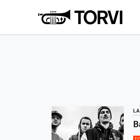
Ravin
LA
B
TO