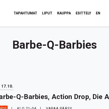
tola Torvi
TAPAHTUMAT
LIPUT
KAUPPA
ESITTELY
EN
Barbe-Q-Barbies
 17.10.
arbe-Q-Barbies, Action Drop, Die 
KLO 21-04
VAPAA PÄÄSY
RVI