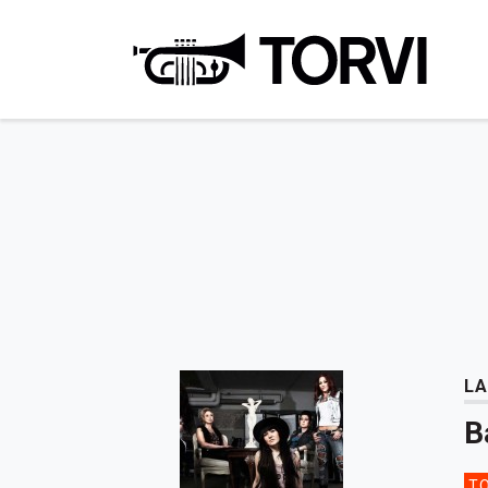
Ravin
LA
B
TO