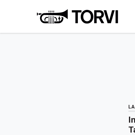
Ravin
LA
I
T