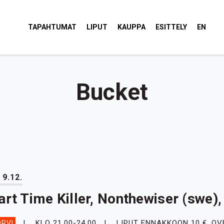
tola Torvi
TAPAHTUMAT
LIPUT
KAUPPA
ESITTELY
EN
Bucket
 9.12.
art Time Killer, Nonthewiser (swe)
KLO 21.00-24.00
LIPUT ENNAKKOON 10 €
, OV
RVI