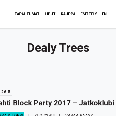
tola Torvi
TAPAHTUMAT
LIPUT
KAUPPA
ESITTELY
EN
Dealy Trees
 26.8.
ahti Block Party 2017 – Jatkoklubi
KLO 22-04
VAPAA PÄÄSY
RRA & TORVI