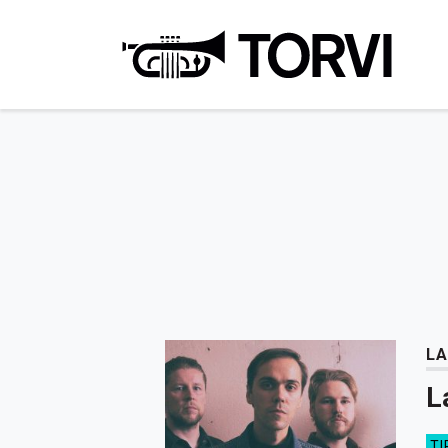
Ravin
LA
L
TI