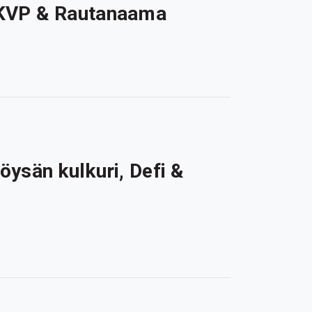
 KVP & Rautanaama
öysän kulkuri, Defi &