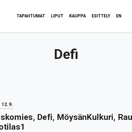
tola Torvi
TAPAHTUMAT
LIPUT
KAUPPA
ESITTELY
EN
Defi
 12.9.
iskomies, Defi, MöysänKulkuri, Ra
otilas1