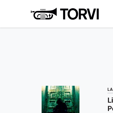
Ravin
LA
L
P