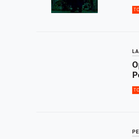
TO
LA
O
P
TO
PE