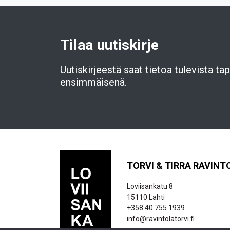
Tilaa uutiskirje
Uutiskirjeestä saat tietoa tulevista t
ensimmäisenä.
TORVI & TIRRA RAVINT
Loviisankatu 8
15110 Lahti
+358 40 755 1939
info@ravintolatorvi.fi