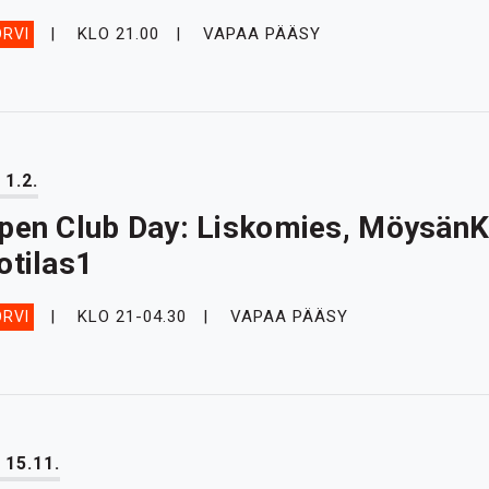
KLO 21.00
VAPAA PÄÄSY
RVI
 1.2.
pen Club Day: Liskomies, MöysänKu
otilas1
KLO 21-04.30
VAPAA PÄÄSY
RVI
 15.11.