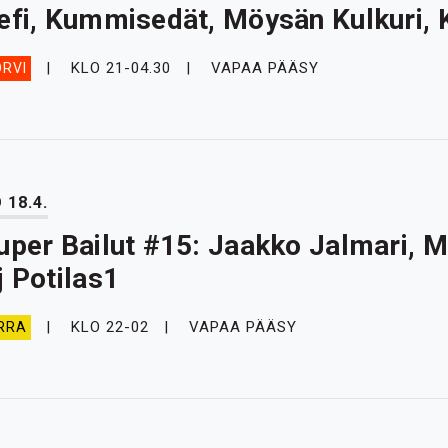
efi, Kummisedät, Möysän Kulkuri,
KLO 21-04.30
VAPAA PÄÄSY
RVI
 18.4.
uper Bailut #15: Jaakko Jalmari, M
j Potilas1
KLO 22-02
VAPAA PÄÄSY
RRA