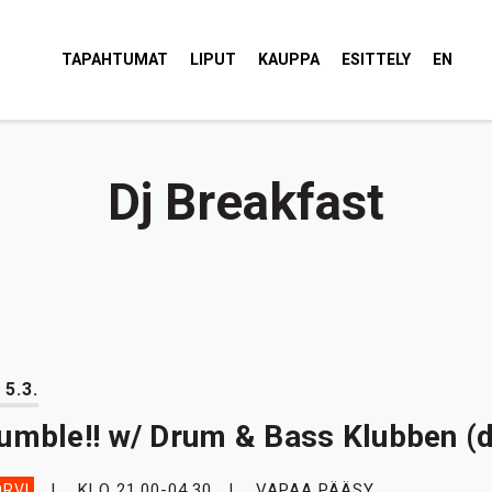
tola Torvi
TAPAHTUMAT
LIPUT
KAUPPA
ESITTELY
EN
Dj Breakfast
 5.3.
umble!! w/ Drum & Bass Klubben (
KLO 21.00-04.30
VAPAA PÄÄSY
RVI