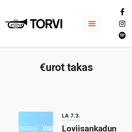
Ravintola Torvi
€urot takas
LA 7.3.
Loviisankadun