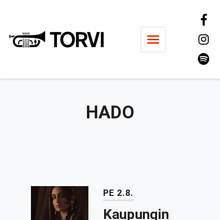
Ravintola Torvi
HADO
PE 2.8.
Kaupungin