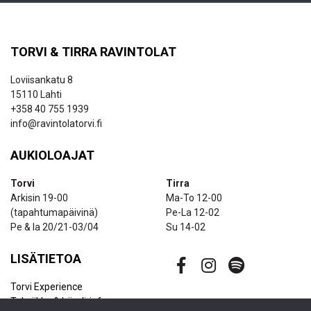
TORVI & TIRRA RAVINTOLAT
Loviisankatu 8
15110 Lahti
+358 40 755 1939
info@ravintolatorvi.fi
AUKIOLOAJAT
Torvi
Tirra
Arkisin 19-00
Ma-To 12-00
(tapahtumapäivinä)
Pe-La 12-02
Pe & la 20/21-03/04
Su 14-02
LISÄTIETOA
Torvi Experience
Tekniikka & bändi-info