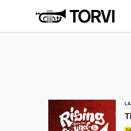
Ravin
LA
T
TI