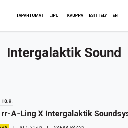
tola Torvi
TAPAHTUMAT
LIPUT
KAUPPA
ESITTELY
EN
Intergalaktik Sound
 10.9.
irr-A-Ling X Intergalaktik Sounds
KLO 21-03
VAPAA PÄÄSY
RRA