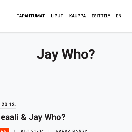
tola Torvi
TAPAHTUMAT
LIPUT
KAUPPA
ESITTELY
EN
Jay Who?
 20.12.
deaali & Jay Who?
KLO 21-04
VAPAA PÄÄSY
RVI