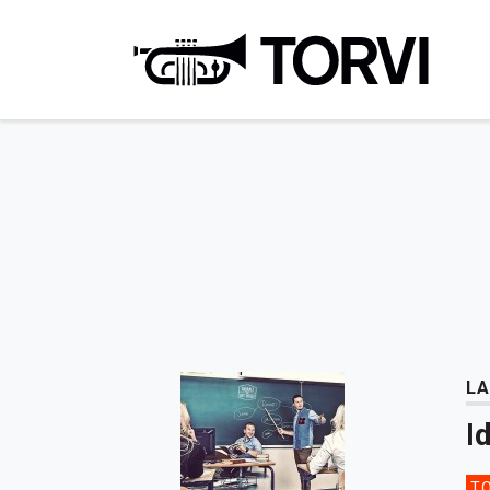
Ravin
LA
I
TO