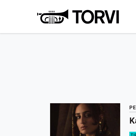
Ravin
PE
K
TI