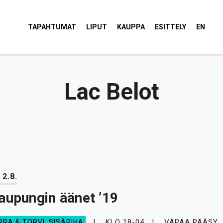
tola Torvi
TAPAHTUMAT
LIPUT
KAUPPA
ESITTELY
EN
Lac Belot
 2.8.
aupungin äänet ’19
KLO 18-04
VAPAA PÄÄSY
RRA & TORVI, SISÄPIHA