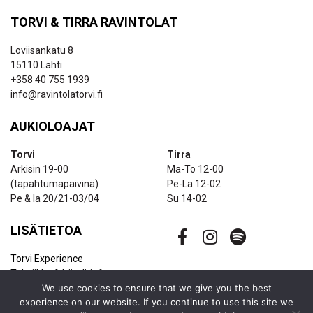
TORVI & TIRRA RAVINTOLAT
Loviisankatu 8
15110 Lahti
+358 40 755 1939
info@ravintolatorvi.fi
AUKIOLOAJAT
Torvi
Tirra
Arkisin 19-00
Ma-To 12-00
(tapahtumapäivinä)
Pe-La 12-02
Pe & la 20/21-03/04
Su 14-02
LISÄTIETOA
Torvi Experience
Tekniikka & bändi-info
Ravintolapalvelut
We use cookies to ensure that we give you the best
experience on our website. If you continue to use this site we
Uutiskirje