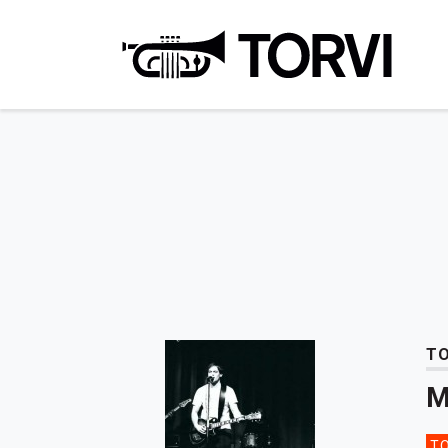
Ravin
TO
M
TO