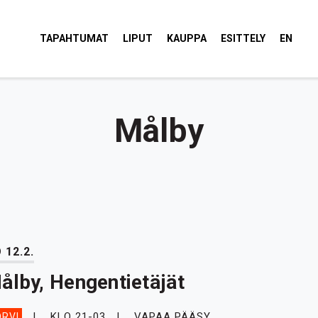
tola Torvi
TAPAHTUMAT
LIPUT
KAUPPA
ESITTELY
EN
Målby
 12.2.
ålby, Hengentietäjät
KLO 21-03
VAPAA PÄÄSY
RVI