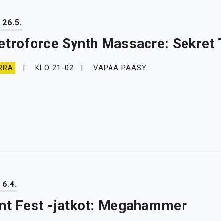
 26.5.
etroforce Synth Massacre: Sekre
KLO 21-02
VAPAA PÄÄSY
RRA
 6.4.
nt Fest -jatkot: Megahammer