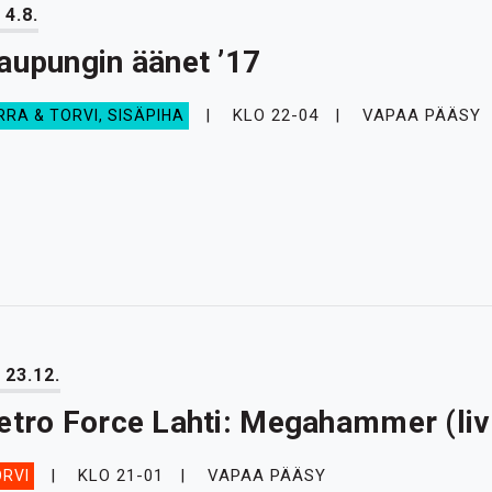
 4.8.
aupungin äänet ’17
KLO 22-04
VAPAA PÄÄSY
RRA & TORVI, SISÄPIHA
 23.12.
etro Force Lahti: Megahammer (live
KLO 21-01
VAPAA PÄÄSY
RVI