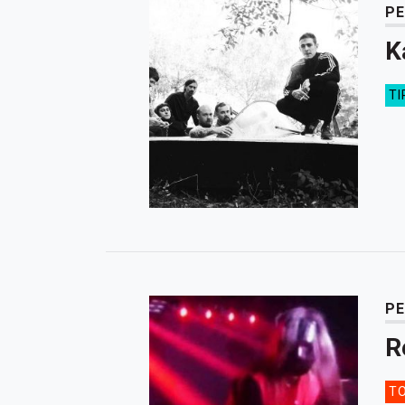
PE
K
TI
PE
R
TO