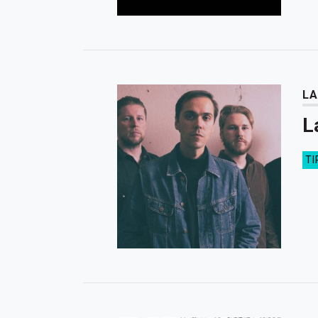
LA
L
TI