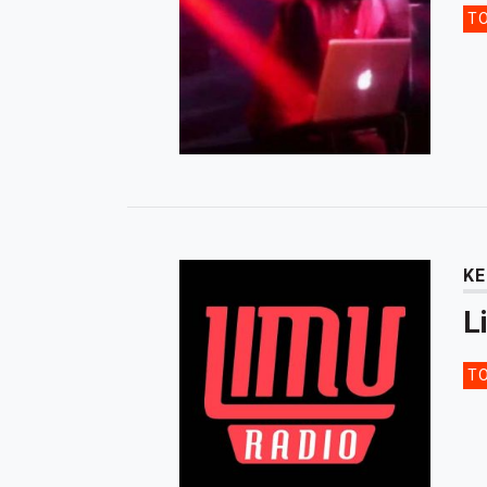
TO
KE
L
TO