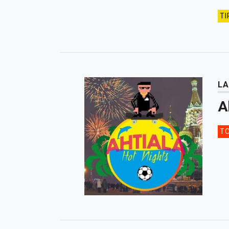
TI
LA
A
TO