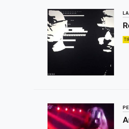
LA
R
TI
PE
A