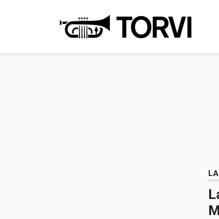
Ravin
LA
L
M