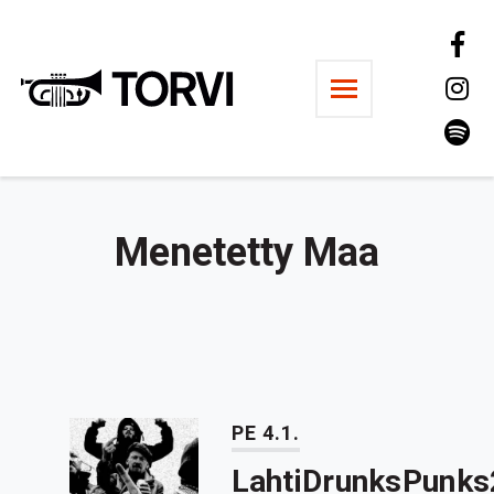
Ravintola Torvi
Menetetty Maa
PE 4.1.
LahtiDrunksPunks