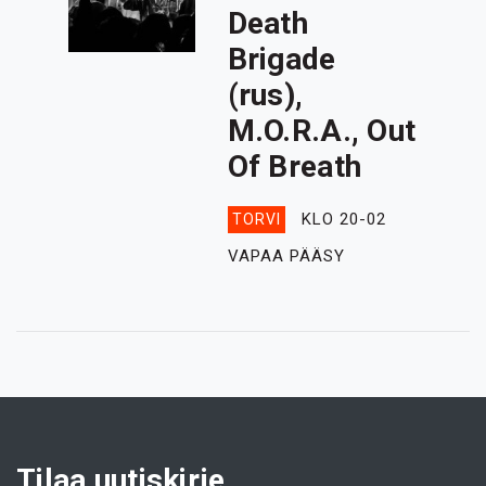
Death
Brigade
(rus),
M.O.R.A., Out
Of Breath
KLO 20-02
TORVI
VAPAA PÄÄSY
Tilaa uutiskirje