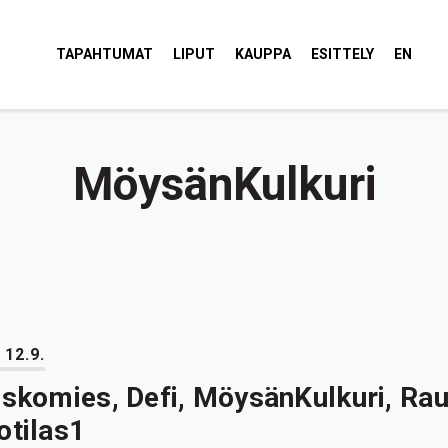
tola Torvi
TAPAHTUMAT
LIPUT
KAUPPA
ESITTELY
EN
MöysänKulkuri
 12.9.
iskomies, Defi, MöysänKulkuri, Ra
otilas1