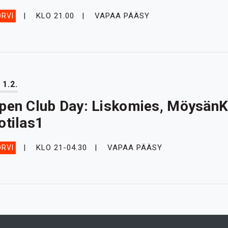
KLO 21.00
VAPAA PÄÄSY
RVI
 1.2.
pen Club Day: Liskomies, MöysänKu
otilas1
KLO 21-04.30
VAPAA PÄÄSY
RVI