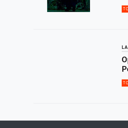
TO
LA
O
P
TO