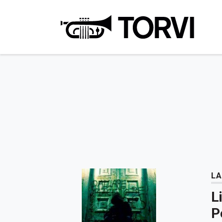
Ravin
LA
L
P