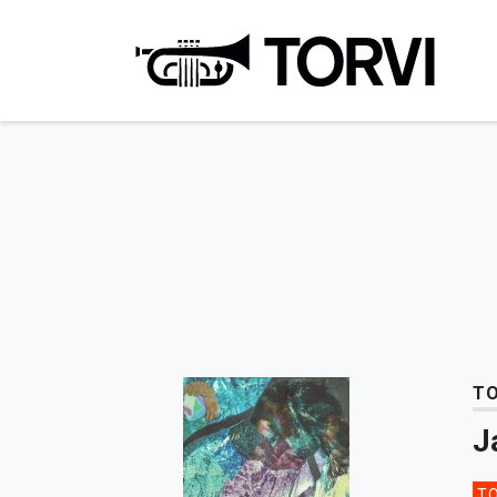
Ravin
TO
J
TO