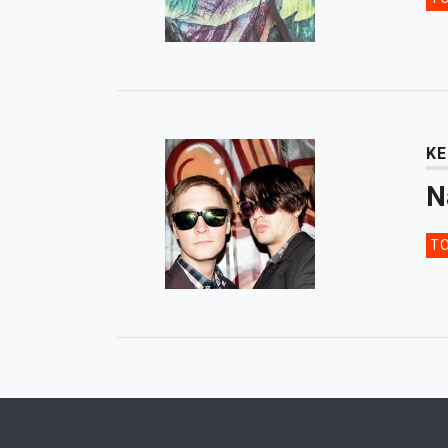
KE
N
TO