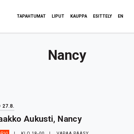
tola Torvi
TAPAHTUMAT
LIPUT
KAUPPA
ESITTELY
EN
Nancy
 27.8.
aakko Aukusti, Nancy
KLO 18-00
VAPAA PÄÄSY
RVI