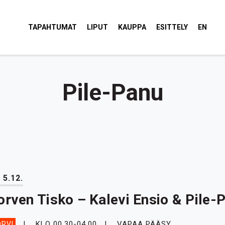
tola Torvi
TAPAHTUMAT
LIPUT
KAUPPA
ESITTELY
EN
Pile-Panu
 5.12.
orven Tisko – Kalevi Ensio & Pile-
KLO 00.30-04.00
VAPAA PÄÄSY
RVI