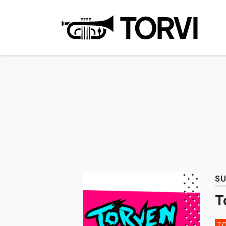
Ravin
SU
T
TO