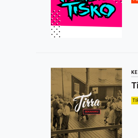
KE
T
TI