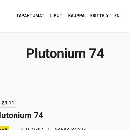
tola Torvi
TAPAHTUMAT
LIPUT
KAUPPA
ESITTELY
EN
Plutonium 74
 29.11.
lutonium 74
KLO 21-02
VAPAA PÄÄSY
RRA