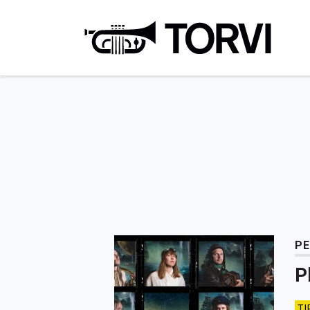
Ravin
PE
P
TI