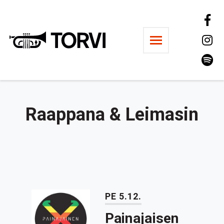
Ravintola Torvi
Raappana & Leimasin
PE 5.12.
Painajaisen