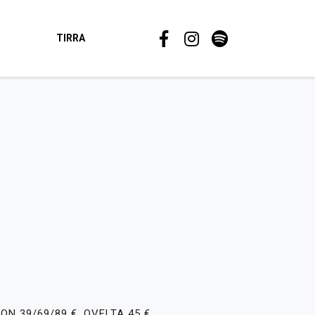
TIRRA
ON 39/69/89 €
, OVELTA 45 €