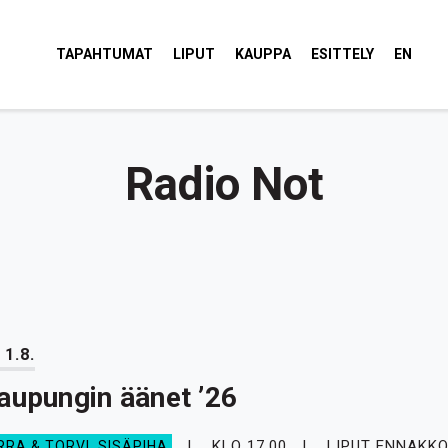
tola Torvi
TAPAHTUMAT
LIPUT
KAUPPA
ESITTELY
EN
Radio Not
 1.8.
aupungin äänet ’26
KLO 17.00
LIPUT ENNAKKO
RRA & TORVI, SISÄPIHA