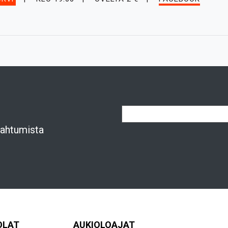
apahtumista
OLAT
AUKIOLOAJAT