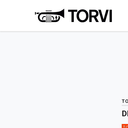
Ravin
TO
D
TO