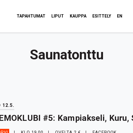
tola Torvi
TAPAHTUMAT
LIPUT
KAUPPA
ESITTELY
EN
Saunatonttu
 12.5.
EMOKLUBI #5: Kampiakseli, Kuru, 
KLO 19.00
OVELTA 2 €
FACEBOOK
RVI