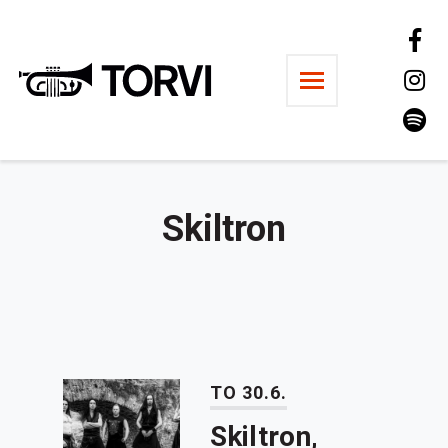
Ravintola Torvi
Skiltron
TO 30.6.
Skiltron,