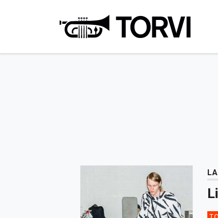
Ravin
LA
L
TO