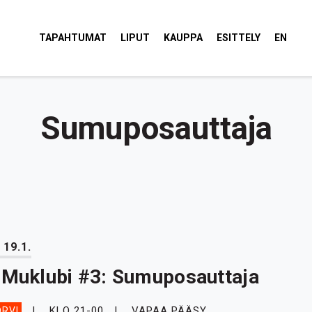
tola Torvi
TAPAHTUMAT
LIPUT
KAUPPA
ESITTELY
EN
Sumuposauttaja
 19.1.
iMuklubi #3: Sumuposauttaja
KLO 21-00
VAPAA PÄÄSY
RVI