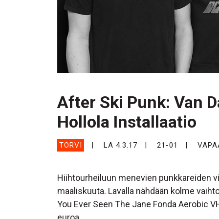
After Ski Punk: Van D
Hollola Installaatio
TORVI
LA 4.3.17
21-01
VAPA
Hiihtourheiluun menevien punkkareiden vir
maaliskuuta. Lavalla nähdään kolme vaiht
You Ever Seen The Jane Fonda Aerobic VHS?
euroa.