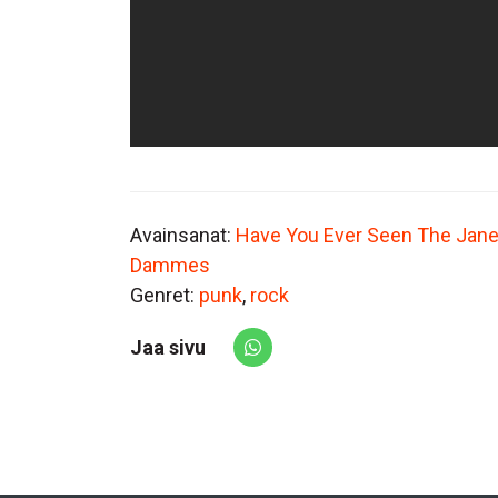
Avainsanat:
Have You Ever Seen The Jane
Dammes
Genret:
punk
,
rock
Jaa sivu
Share via Whatsapp