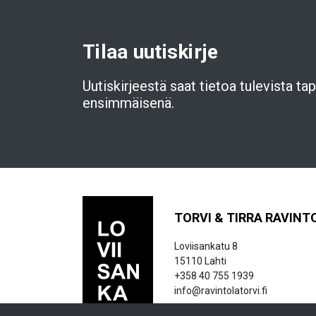
Tilaa uutiskirje
Uutiskirjeestä saat tietoa tulevista t
ensimmäisenä.
TORVI & TIRRA RAVINT
Loviisankatu 8
15110 Lahti
+358 40 755 1939
info@ravintolatorvi.fi