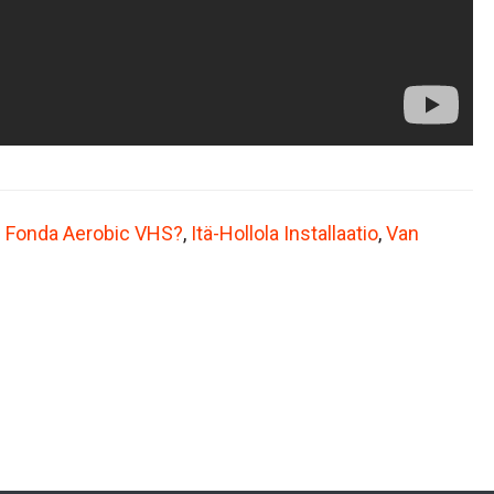
 Fonda Aerobic VHS?
,
Itä-Hollola Installaatio
,
Van