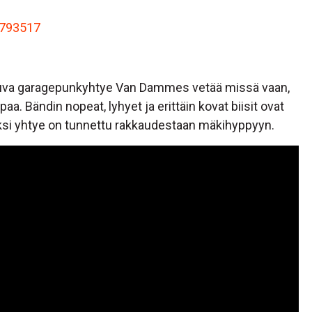
793517
tuva garagepunkyhtye Van Dammes vetää missä vaan,
aa. Bändin nopeat, lyhyet ja erittäin kovat biisit ovat
säksi yhtye on tunnettu rakkaudestaan mäkihyppyyn.