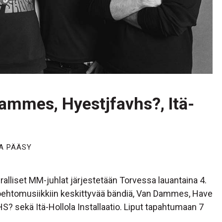
ammes, Hyestjfavhs?, Itä-
A PÄÄSY
alliset MM-juhlat järjestetään Torvessa lauantaina 4.
oehtomusiikkiin keskittyvää bändiä, Van Dammes, Have
 sekä Itä-Hollola Installaatio. Liput tapahtumaan 7