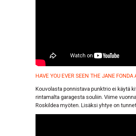
HAVE YOU EVER SEEN THE JANE FONDA 
Kouvolasta ponnistava punktrio ei käytä kit
rintamalta garagesta souliin. Viime vuonna H
Roskildea myöten. Lisäksi yhtye on tunn