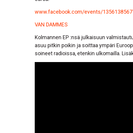
www.facebook.com/events/1356138567
VAN DAMMES
Kolmannen EP :nsä julkaisuun valmistau
asuu pitkin poikin ja soittaa ympäri Euroopp
soineet radioissa, etenkin ulkomailla. Li