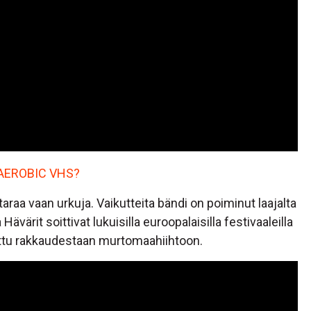
AEROBIC VHS?
araa vaan urkuja. Vaikutteita bändi on poiminut laajalta
ävärit soittivat lukuisilla euroopalaisilla festivaaleilla
ettu rakkaudestaan murtomaahiihtoon.