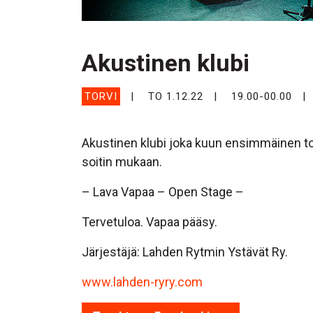
Akustinen klubi
TORVI
TO 1.12.22
19.00-00.00
Akustinen klubi joka kuun ensimmäinen tor
soitin mukaan.
– Lava Vapaa – Open Stage –
Tervetuloa. Vapaa pääsy.
Järjestäjä: Lahden Rytmin Ystävät Ry.
www.lahden-ryry.com