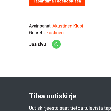
Tapahtuma Facebookissa
Avainsanat:
Akustinen Klubi
Genret:
akustinen
Jaa sivu
Share via Whatsapp
Tilaa uutiskirje
Uutiskirjeestä saat tietoa tulevista t